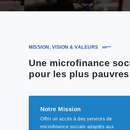
MISSION, VISION & VALEURS
Une microfinance soc
pour les plus pauvres
Notre Mission
Offrir un accès à des services de
microfinance sociale adaptés aux