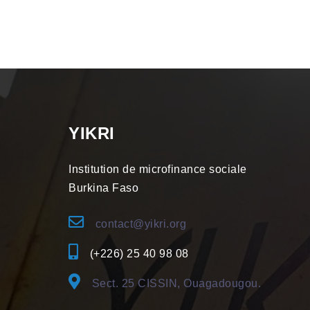
YIKRI
Institution de microfinance sociale
Burkina Faso
contact@yikri.org
(+226) 25 40 98 08
Sect. 25 CISSIN, Ouagadougou.