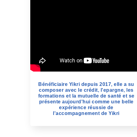
Bénéficiaire Yikri depuis 2017, elle a su
composer avec le crédit, l'epargne, les
formations et la mutuelle de santé et se
présente aujourd'hui comme une belle
expérience réussie de
l'accompagnement de Yikri